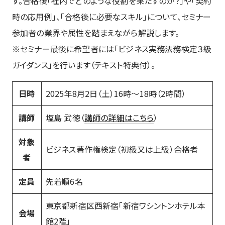
す。合格後「社内でどのような役割を果たすのか？」や「契約
時の応用例」、「合格後に必要なスキル」について、セミナー
参加者の業界や属性を踏まえながら解説します。
※セミナー最後に希望者には「ビジネス実務法務検定３級
ガイダンス」を行います（テキスト特典付）。
日時
2025年8月2日（土）16時～18時（2時間）
講師
塩島 武徳（
講師の詳細はこちら
）
対象
ビジネス著作権検定（初級又は上級）合格者
者
定員
先着順6名
東京都新宿区西新宿「新宿ワシントンホテル本
会場
館2階」